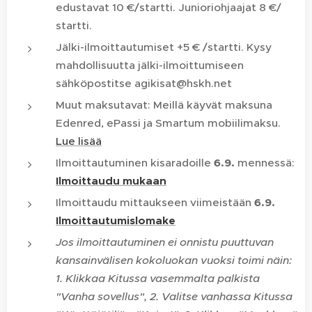
edustavat 10 €/startti. Junioriohjaajat 8 €/
startti.
Jälki-ilmoittautumiset +5 € /startti. Kysy
mahdollisuutta jälki-ilmoittumiseen
sähköpostitse agikisat@hskh.net
Muut maksutavat: Meillä käyvät maksuna
Edenred, ePassi ja Smartum mobiilimaksu.
Lue lisää
Ilmoittautuminen kisaradoille
6.9.
mennessä:
Ilmoittaudu mukaan
Ilmoittaudu mittaukseen viimeistään
6.9.
Ilmoittautumislomake
Jos ilmoittautuminen ei onnistu puuttuvan
kansainvälisen kokoluokan vuoksi toimi näin:
1. Klikkaa Kitussa vasemmalta palkista
"Vanha sovellus", 2. Valitse vanhassa Kitussa