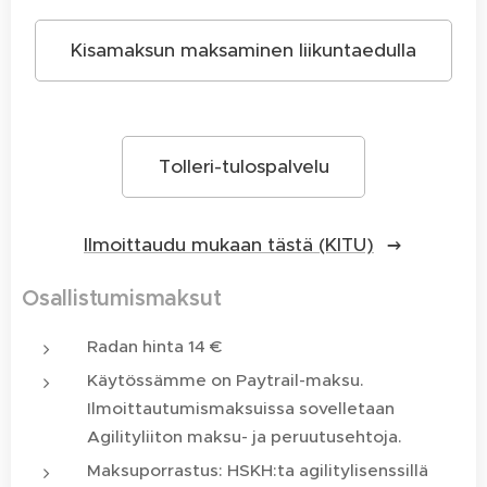
Kisamaksun maksaminen liikuntaedulla
Tolleri-tulospalvelu
Ilmoittaudu mukaan tästä (KITU)
Osallistumismaksut
Radan hinta 14 €
Käytössämme on Paytrail-maksu.
Ilmoittautumismaksuissa sovelletaan
Agilityliiton maksu- ja peruutusehtoja.
Maksuporrastus: HSKH:ta agilitylisenssillä