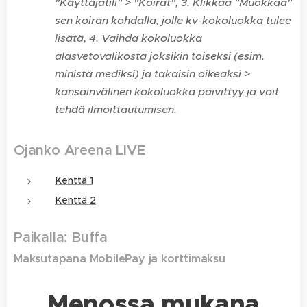
"Käyttäjätili" > "Koirat", 3. Klikkaa "Muokkaa"
sen koiran kohdalla, jolle kv-kokoluokka tulee
lisätä, 4. Vaihda kokoluokka
alasvetovalikosta joksikin toiseksi (esim.
ministä mediksi) ja takaisin oikeaksi >
kansainvälinen kokoluokka päivittyy ja voit
tehdä ilmoittautumisen.
Ojanko Areena LIVE
Kenttä 1
Kenttä 2
Paikalla: Buffa
Maksutapana MobilePay ja korttimaksu
Menossa mukana