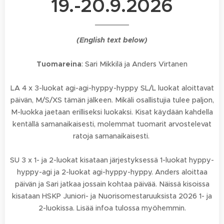
19.-20.9.2026
(English text below)
Tuomareina
: Sari Mikkilä ja Anders Virtanen
LA 4 x 3-luokat agi-agi-hyppy-hyppy SL/L luokat aloittavat
päivän, M/S/XS tämän jälkeen. Mikäli osallistujia tulee paljon,
M-luokka jaetaan erilliseksi luokaksi. Kisat käydään kahdella
kentällä samanaikaisesti, molemmat tuomarit arvostelevat
ratoja samanaikaisesti.
SU 3 x 1- ja 2-luokat kisataan järjestyksessä 1-luokat hyppy-
hyppy-agi ja 2-luokat agi-hyppy-hyppy. Anders aloittaa
päivän ja Sari jatkaa jossain kohtaa päivää. Näissä kisoissa
kisataan HSKP Juniori- ja Nuorisomestaruuksista 2026 1- ja
2-luokissa. Lisää infoa tulossa myöhemmin.