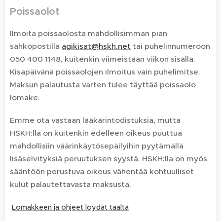
Poissaolot
Ilmoita poissaolosta mahdollisimman pian
sähköpostilla
agikisat@hskh.net
tai puhelinnumeroon
050 400 1148, kuitenkin viimeistään viikon sisällä.
Kisapäivänä poissaolojen ilmoitus vain puhelimitse.
Maksun palautusta varten tulee täyttää poissaolo
lomake.
Emme ota vastaan lääkärintodistuksia, mutta
HSKH:lla on kuitenkin edelleen oikeus puuttua
mahdollisiin väärinkäytösepäilyihin pyytämällä
lisäselvityksiä peruutuksen syystä. HSKH:lla on myös
sääntöön perustuva oikeus vähentää kohtuulliset
kulut palautettavasta maksusta.
Lomakkeen ja ohjeet löydät täältä