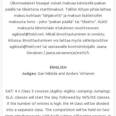
Ulkomaalaiset kisaajat voivat maksaa käteisellä paikan
päällä tai tilisiirtona starttimaksut. Tällöin Kituun pitää laittaa
maksu kohtaan "lahjakortti" ja maksun lisätietoihin
maksusta tieto - joko "paikan päällä" tai "tilisiirto". Kuitti
maksusta lähetetään etukäteen osoitteeseen
agikisat@hskh.net. Mikäli ilmoittautuminen ei onnistu
Kitussa, ilmoittautumisen voi laittaa myös sähköpostitse
agikisat@hskh.net tai vastaavalle koetoimitsijalle Jaana
Sievänen / jaana.sievanen(at)netti.fi.
ENGLISH
Judges
: Sari Mikkilä and Anders Virtanen
SAT: 4 x Class 3 courses (Agility-Agility-Jumping-Jumping).
SL/L classes will start the day, followed by M/S/XS classes.
If the number of entries is high, the M class will be divided
into a separate class. The competition will be held on two