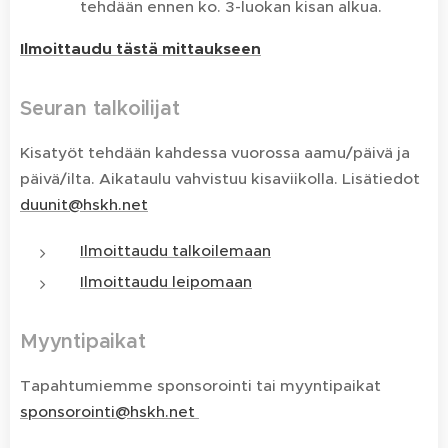
tehdään ennen ko. 3-luokan kisan alkua.
Ilmoittaudu tästä mittaukseen
Seuran talkoilijat
Kisatyöt tehdään kahdessa vuorossa aamu/päivä ja
päivä/ilta. Aikataulu vahvistuu kisaviikolla. Lisätiedot
duunit@hskh.net
Ilmoittaudu talkoilemaan
Ilmoittaudu leipomaan
Myyntipaikat
Tapahtumiemme sponsorointi tai myyntipaikat
sponsorointi@hskh.net