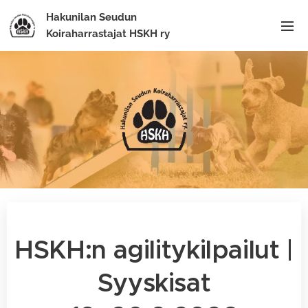
Hakunilan Seudun
Koiraharrastajat HSKH ry
HSKH:n agilitykilpailut |
Syyskisat