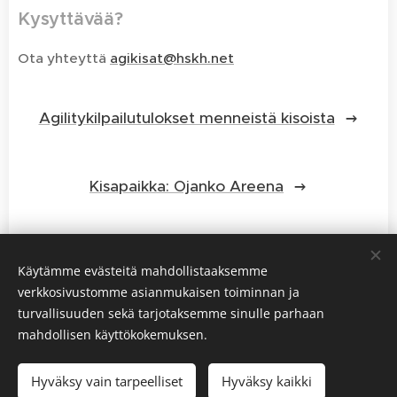
Kysyttävää?
Ota yhteyttä
agikisat@hskh.net
Agilitykilpailutulokset menneistä kisoista
Kisapaikka: Ojanko Areena
Käytämme evästeitä mahdollistaaksemme
verkkosivustomme asianmukaisen toiminnan ja
turvallisuuden sekä tarjotaksemme sinulle parhaan
mahdollisen käyttökokemuksen.
Hakunilan Seudun Koiraharrastajat HSKH ry
Hyväksy vain tarpeelliset
Hyväksy kaikki
Evästeet