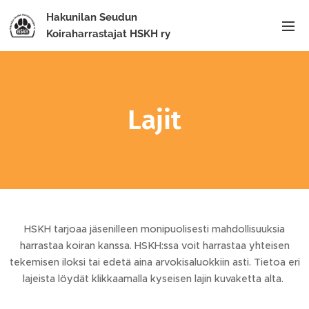
Hakunilan Seudun
Koiraharrastajat HSKH ry
Lajit
HSKH tarjoaa jäsenilleen monipuolisesti mahdollisuuksia
harrastaa koiran kanssa. HSKH:ssa voit harrastaa yhteisen
tekemisen iloksi tai edetä aina arvokisaluokkiin asti. Tietoa eri
lajeista löydät klikkaamalla kyseisen lajin kuvaketta alta.