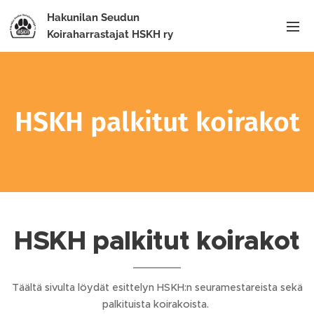
Hakunilan Seudun
Koiraharrastajat HSKH ry
HSKH palkitut koirakot
HSKH palkitut koirakot
Täältä sivulta löydät esittelyn HSKH:n seuramestareista sekä
palkituista koirakoista.