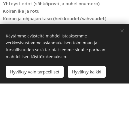
Yhteystiedot (sähköposti ja puhelinnumero)
Koiran ikä ja rotu
Koiran ja ohjaajan taso (heikkoudet/vahvuudet)
Missä ja kuinka kauan olette harjoitelleet aikaisemmin
Mahdolliset "muut harrastukset"
Käytämme evästeitä mahdollistaaksemme
verkkosivustomme asianmukaisen toiminnan ja
turvallisuuden sekä tarjotaksemme sinulle parhaan
Kokeet
mahdollisen käyttökokemuksen.
Hyväksy vain tarpeelliset
Hyväksy kaikki
Tottelevaisuuskokeissa (eli toko-kokeissa) testataan
koulutuksen tasoa eli koiran ja ohjaajan välistä
yhteistyötä ja koiralle opetettujen liikkeiden hallintaa.
Suorituksen pituus ja liikkeiden vaativuus kasvaa
luokasta toiseen siirryttäessä. Tapahtuma on myös
tilaisuus tavata, tutustua ja keskustella muiden
harrastajien kanssa. Järjestämisen mahdollistaa