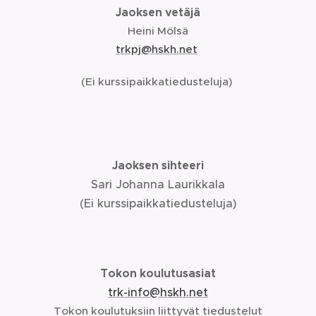
Jaoksen vetäjä
Heini Mölsä
trkpj@hskh.net
(Ei kurssipaikkatiedusteluja)
Jaoksen sihteeri
Sari Johanna Laurikkala
(Ei kurssipaikkatiedusteluja)
Tokon koulutusasiat
trk-info@hskh.net
Tokon koulutuksiin liittyvät tiedustelut