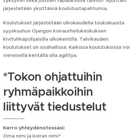
syksyihin sekä joissain tapauksissa talvisin. Ajoittain
järjestetään yksittäisiä koulutustapahtumia,
Koulutukset järjestetään ulkokaudella toukokuusta
syyskuuhun Ojangon koiraurheilukeskuksen
kivituhkapohjaisilla ulkokentillä. Talvikauden
koulutukset on sisähallissa. Kaikissa koulutuksissa voi
viereisellä kentällä olla agilitya.
*Tokon ohjattuihin
ryhmäpaikkoihin
liittyvät tiedustelut
Kerro yhteydenotossasi:
Oma nimi ja koiran nimi*