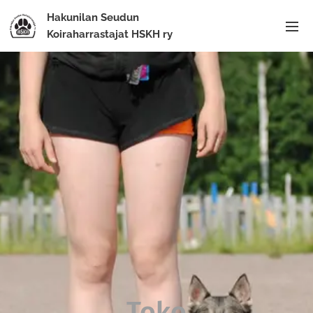
Hakunilan Seudun
Koiraharrastajat HSKH ry
Toko