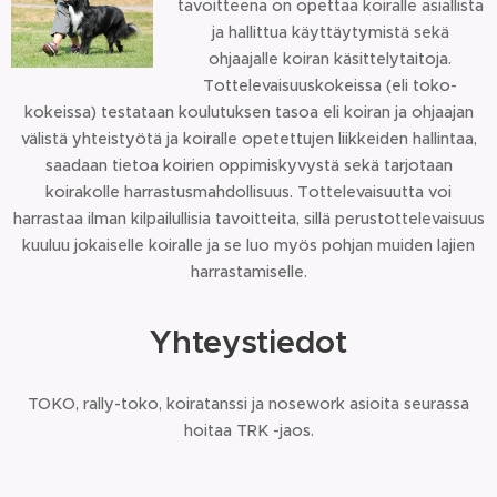
tavoitteena on opettaa koiralle asiallista
ja hallittua käyttäytymistä sekä
ohjaajalle koiran käsittelytaitoja.
Tottelevaisuuskokeissa (eli toko-
kokeissa) testataan koulutuksen tasoa eli koiran ja ohjaajan
välistä yhteistyötä ja koiralle opetettujen liikkeiden hallintaa,
saadaan tietoa koirien oppimiskyvystä sekä tarjotaan
koirakolle harrastusmahdollisuus. Tottelevaisuutta voi
harrastaa ilman kilpailullisia tavoitteita, sillä perustottelevaisuus
kuuluu jokaiselle koiralle ja se luo myös pohjan muiden lajien
harrastamiselle.
Yhteystiedot
TOKO, rally-toko, koiratanssi ja nosework asioita seurassa
hoitaa TRK -jaos.