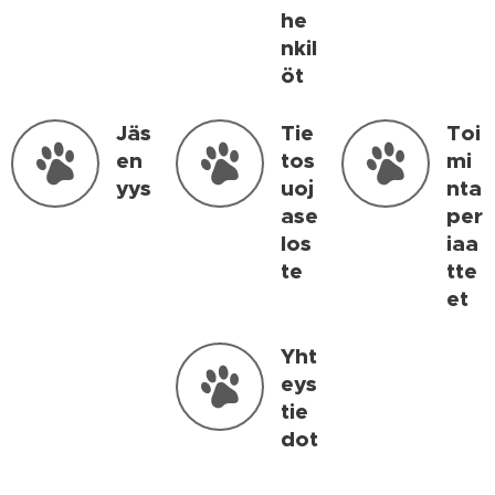
he
nkil
öt
Jäs
Tie
Toi
en
tos
mi
yys
uoj
nta
ase
per
los
iaa
te
tte
et
Yht
eys
tie
dot