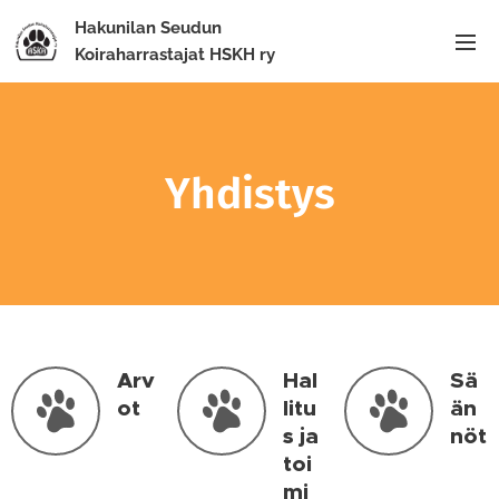
Hakunilan Seudun
Koiraharrastajat HSKH ry
Yhdistys
Arv
Hal
Sä
ot
litu
än
s ja
nöt
toi
mi