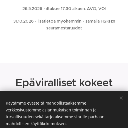
26.5.2026 - iltakoe 17.30 alkaen: AVO, VOI
31.10.2026 - lisätietoa myöhemmin - samalla HSKH:n
seuramestaruudet
Epäviralliset kokeet
Käytämme evästeitä mahdollistaaksemme
verkkosivustomme asianmukaisen toiminnan ja
turvallisuuden sekä tarjotaksemme sinulle parhaan
mahdollisen käyttökokemuksen.