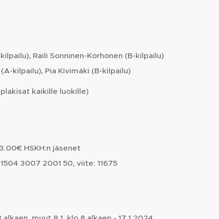
kilpailu), Raili Sonninen-Korhonen (B-kilpailu)
A-kilpailu), Pia Kivimäki (B-kilpailu)
akisat kaikille luokille)
23.00€ HSKH:n jäsenet
1504 3007 2001 50, viite: 11675
 alkaen, muut 8.1. klo 8 alkaen - 17.1.2024.