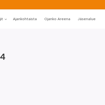
jit
Ajankohtaista
Ojanko Areena
Jäsenalue
24