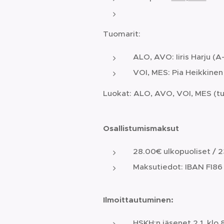
Tuomarit:
ALO, AVO: Iiris Harju (A-
VOI, MES: Pia Heikkinen (
Luokat: ALO, AVO, VOI, MES (tupl
Osallistumismaksut
28.00€ ulkopuoliset / 
Maksutiedot: IBAN FI86 
Ilmoittautuminen
:
HSKH:n jäsenet 2.1. klo 8