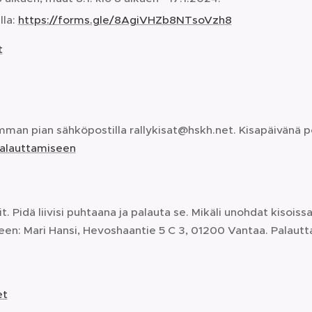
lla:
https://forms.gle/8AgiVHZb8NTsoVzh8
t
mman pian sähköpostilla rallykisat@hskh.net. Kisapäivänä po
alauttamiseen
. Pidä liivisi puhtaana ja palauta se. Mikäli unohdat kisoissa 
n: Mari Hansi, Hevoshaantie 5 C 3, 01200 Vantaa. Palautta
et