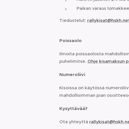
Paikan varaus lomakkee
Tiedustelut:
rallykisat@hskh.ne
Poissaolo
Ilmoita poissaolosta mahdollisi
puhelimitse.
Ohje kisamaksun p
Numeroliivi
Kisoissa on käytössä numeroliivit
mahdollisimman pian osoitteesee
Kysyttävää?
Ota yhteyttä
rallykisat@hskh.n