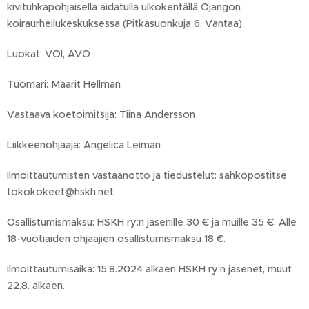
kivituhkapohjaisella aidatulla ulkokentällä Ojangon
koiraurheilukeskuksessa (Pitkäsuonkuja 6, Vantaa).
Luokat: VOI, AVO
Tuomari: Maarit Hellman
Vastaava koetoimitsija: Tiina Andersson
Liikkeenohjaaja: Angelica Leiman
Ilmoittautumisten vastaanotto ja tiedustelut: sähköpostitse
tokokokeet@hskh.net
Osallistumismaksu: HSKH ry:n jäsenille 30 € ja muille 35 €. Alle
18-vuotiaiden ohjaajien osallistumismaksu 18 €.
Ilmoittautumisaika: 15.8.2024 alkaen HSKH ry:n jäsenet, muut
22.8. alkaen.