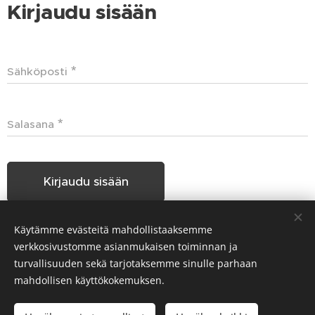
Kirjaudu sisään
Sähköposti
Salasana
Kirjaudu sisään
Käytämme evästeitä mahdollistaaksemme
Unohditko salasanasi?
verkkosivustomme asianmukaisen toiminnan ja
turvallisuuden sekä tarjotaksemme sinulle parhaan
mahdollisen käyttökokemuksen.
Hakunilan Seudun Koiraharrastajat HSKH ry