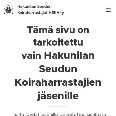
Hakunilan Seudun
Koiraharrastajat HSKH ry
Tämä sivu on
tarkoitettu
Hakunilan
vain
Seudun
Koiraharrastajien
jäsenille
Täältä löydät jäsenille tarkoitettua sisältö ja