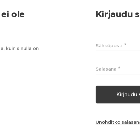
ei ole
Kirjaudu s
Sähköposti
, kuin sinulla on
Salasana
Kirjaudu 
Unohditko salasan