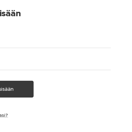
isään
sisään
asi?