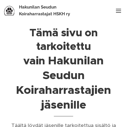
Hakunilan Seudun
Koiraharrastajat HSKH ry
Tämä sivu on
tarkoitettu
Hakunilan
vain
Seudun
Koiraharrastajien
jäsenille
Täältä löydät jäsenille tarkoitettua sisältö ja