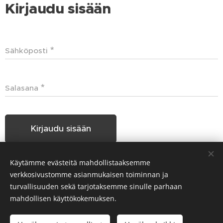
Kirjaudu sisään
Sähköposti
Salasana
Kirjaudu sisään
Käytämme evästeitä mahdollistaaksemme
Unohditko salasanasi?
verkkosivustomme asianmukaisen toiminnan ja
turvallisuuden sekä tarjotaksemme sinulle parhaan
mahdollisen käyttökokemuksen.
Hakunilan Seudun Koiraharrastajat HSKH ry