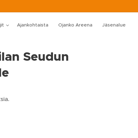
jit
Ajankohtaista
Ojanko Areena
Jäsenalue
ilan Seudun
le
sia.