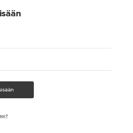
isään
sisään
asi?