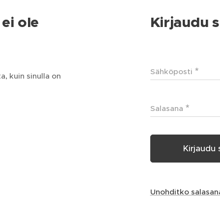
ei ole
Kirjaudu s
Sähköposti
, kuin sinulla on
Salasana
Kirjaudu 
Unohditko salasan