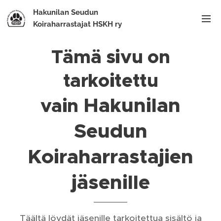
Hakunilan Seudun
Koiraharrastajat HSKH ry
Tämä sivu on
tarkoitettu
Hakunilan
vain
Seudun
Koiraharrastajien
jäsenille
Täältä löydät jäsenille tarkoitettua sisältö ja