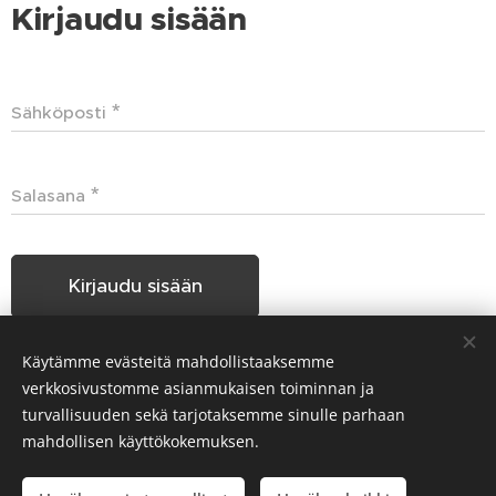
Kirjaudu sisään
Sähköposti
Salasana
Kirjaudu sisään
Käytämme evästeitä mahdollistaaksemme
Unohditko salasanasi?
verkkosivustomme asianmukaisen toiminnan ja
turvallisuuden sekä tarjotaksemme sinulle parhaan
mahdollisen käyttökokemuksen.
Hakunilan Seudun Koiraharrastajat HSKH ry