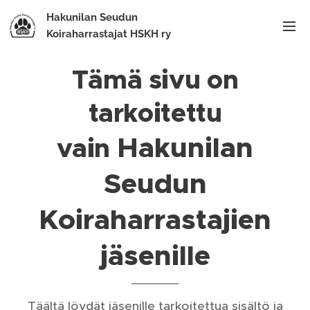
Hakunilan Seudun
Koiraharrastajat HSKH ry
Tämä sivu on
tarkoitettu
Hakunilan
vain
Seudun
Koiraharrastajien
jäsenille
Täältä löydät jäsenille tarkoitettua sisältö ja