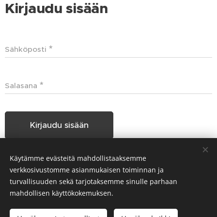
Kirjaudu sisään
Sähköposti
Salasana
Kirjaudu sisään
Käytämme evästeitä mahdollistaaksemme
Unohditko salasanasi?
verkkosivustomme asianmukaisen toiminnan ja
turvallisuuden sekä tarjotaksemme sinulle parhaan
mahdollisen käyttökokemuksen.
Hakunilan Seudun Koiraharrastajat HSKH ry