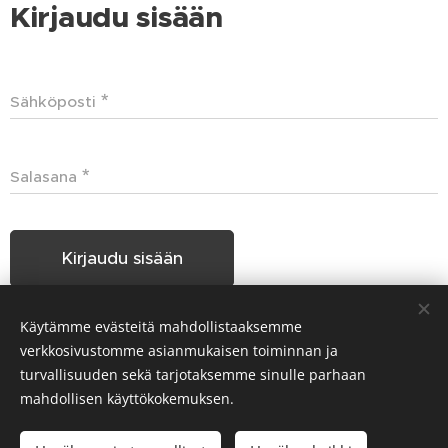
Kirjaudu sisään
Sähköposti
Salasana
Kirjaudu sisään
Käytämme evästeitä mahdollistaaksemme
Unohditko salasanasi?
verkkosivustomme asianmukaisen toiminnan ja
turvallisuuden sekä tarjotaksemme sinulle parhaan
mahdollisen käyttökokemuksen.
Hakunilan Seudun Koiraharrastajat HSKH ry