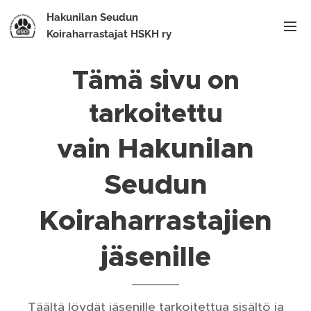
Hakunilan Seudun
Koiraharrastajat HSKH ry
Tämä sivu on
tarkoitettu
Hakunilan
vain
Seudun
Koiraharrastajien
jäsenille
Täältä löydät jäsenille tarkoitettua sisältö ja