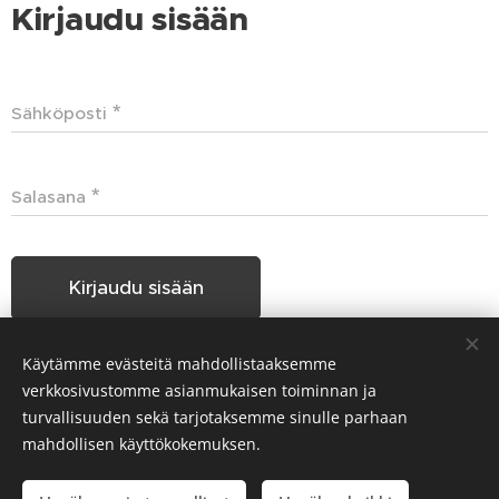
Kirjaudu sisään
Sähköposti
Salasana
Kirjaudu sisään
Käytämme evästeitä mahdollistaaksemme
Unohditko salasanasi?
verkkosivustomme asianmukaisen toiminnan ja
turvallisuuden sekä tarjotaksemme sinulle parhaan
mahdollisen käyttökokemuksen.
Hakunilan Seudun Koiraharrastajat HSKH ry