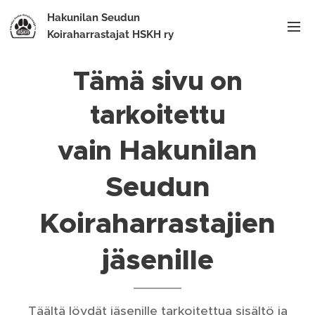
Hakunilan Seudun
Koiraharrastajat HSKH ry
Tämä sivu on
tarkoitettu
Hakunilan
vain
Seudun
Koiraharrastajien
jäsenille
Täältä löydät jäsenille tarkoitettua sisältö ja