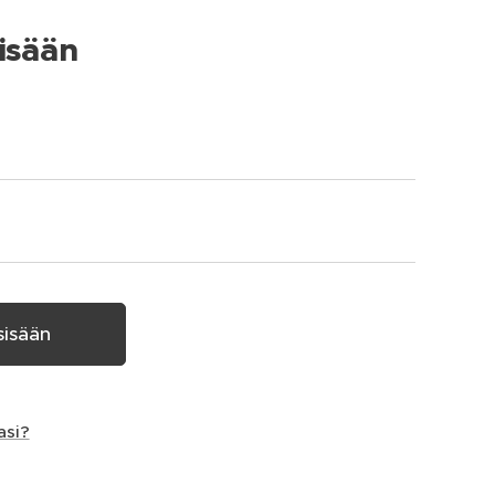
isään
sisään
asi?