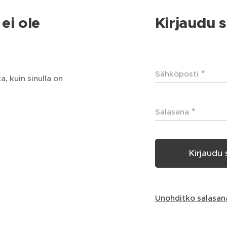
ei ole
Kirjaudu s
Sähköposti
, kuin sinulla on
Salasana
Kirjaudu 
Unohditko salasan