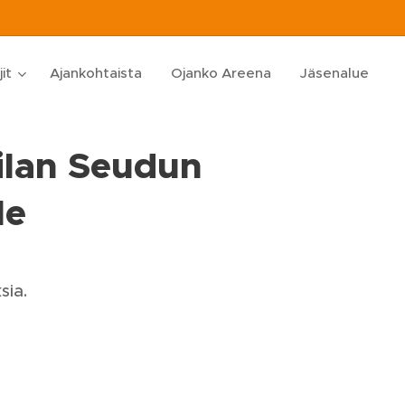
jit
Ajankohtaista
Ojanko Areena
Jäsenalue
ilan Seudun
le
sia.