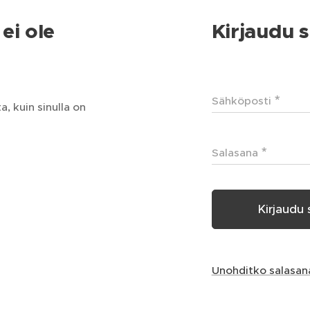
ei ole
Kirjaudu s
Sähköposti
, kuin sinulla on
Salasana
Kirjaudu 
Unohditko salasan