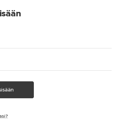
isään
sisään
asi?