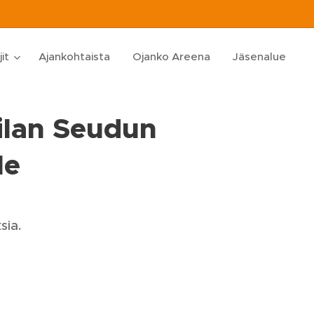
jit
Ajankohtaista
Ojanko Areena
Jäsenalue
ilan Seudun
le
sia.