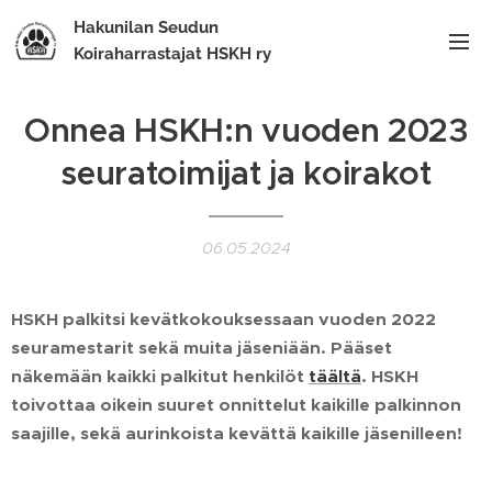
Hakunilan Seudun
Koiraharrastajat HSKH ry
Onnea HSKH:n vuoden 2023
seuratoimijat ja koirakot
06.05.2024
HSKH palkitsi kevätkokouksessaan vuoden 2022
seuramestarit sekä muita jäseniään. Pääset
näkemään kaikki palkitut henkilöt
täältä
. HSKH
toivottaa oikein suuret onnittelut kaikille palkinnon
saajille, sekä aurinkoista kevättä kaikille jäsenilleen!