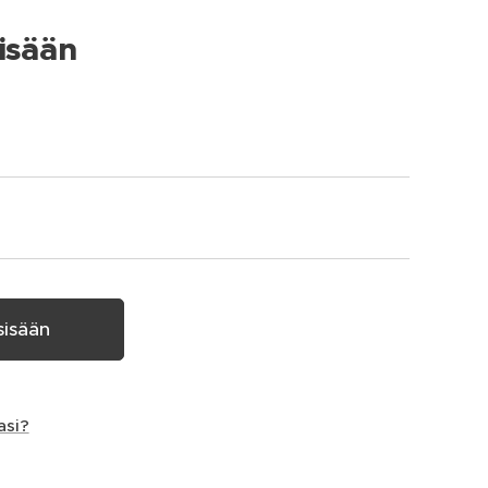
isään
sisään
asi?