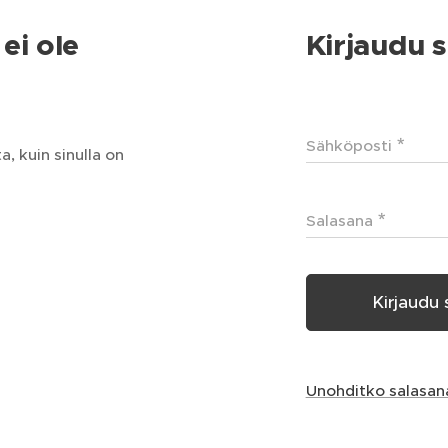
ei ole
Kirjaudu s
Sähköposti
, kuin sinulla on
Salasana
Kirjaudu 
Unohditko salasan