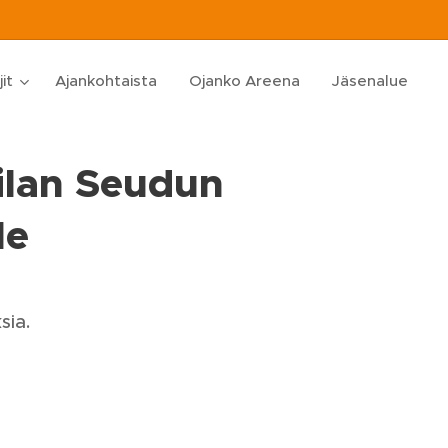
jit
Ajankohtaista
Ojanko Areena
Jäsenalue
ilan Seudun
le
sia.