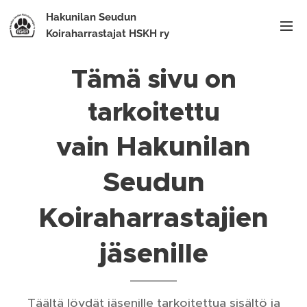
Hakunilan Seudun
Koiraharrastajat HSKH ry
Tämä sivu on
tarkoitettu
Hakunilan
vain
Seudun
Koiraharrastajien
jäsenille
Täältä löydät jäsenille tarkoitettua sisältö ja