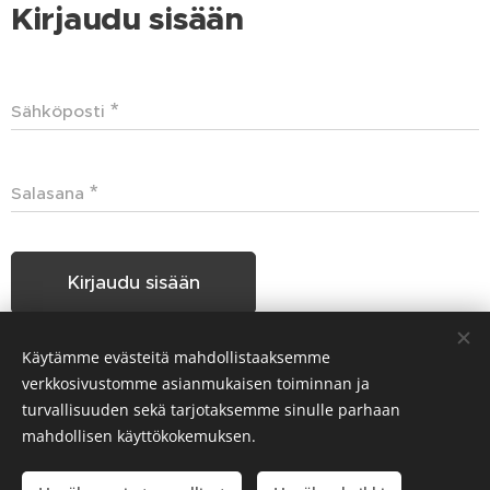
Kirjaudu sisään
Sähköposti
Salasana
Kirjaudu sisään
Käytämme evästeitä mahdollistaaksemme
Unohditko salasanasi?
verkkosivustomme asianmukaisen toiminnan ja
turvallisuuden sekä tarjotaksemme sinulle parhaan
mahdollisen käyttökokemuksen.
Hakunilan Seudun Koiraharrastajat HSKH ry