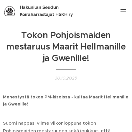
Hakunilan Seudun
Koiraharrastajat HSKH ry
Tokon Pohjoismaiden
mestaruus Maarit Hellmanille
ja Gwenille!
30.10.2025
Menestystä tokon PM-kisoissa - kultaa Maarit Hellmanille
ja Gwenille!
Suomi nappasi viime viikonloppuna tokon
Pohjoismaiden mestaruuden sekä joukkue- että