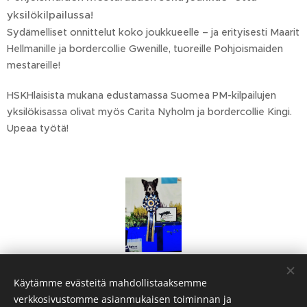
yksilökilpailussa!
Sydämelliset onnittelut koko joukkueelle – ja erityisesti Maarit
Hellmanille ja bordercollie Gwenille, tuoreille Pohjoismaiden
mestareille!
HSKHlaisista mukana edustamassa Suomea PM-kilpailujen
yksilökisassa olivat myös Carita Nyholm ja bordercollie Kingi.
Upeaa työtä!
Käytämme evästeitä mahdollistaaksemme
Share
verkkosivustomme asianmukaisen toiminnan ja