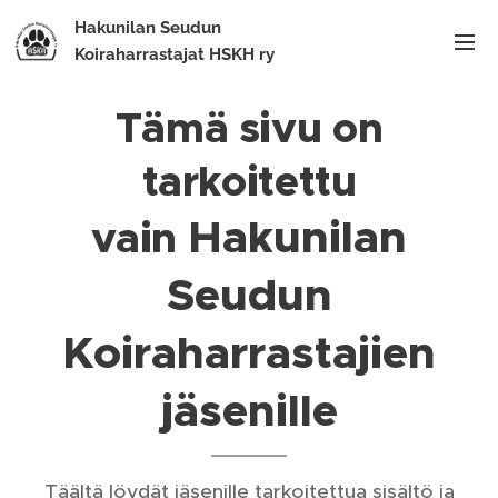
Hakunilan Seudun
Koiraharrastajat HSKH ry
Tämä sivu on
tarkoitettu
Hakunilan
vain
Seudun
Koiraharrastajien
jäsenille
Täältä löydät jäsenille tarkoitettua sisältö ja