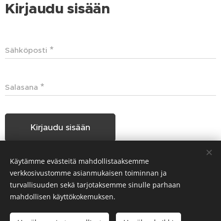
Kirjaudu sisään
Sähköposti
Salasana
Kirjaudu sisään
Käytämme evästeitä mahdollistaaksemme
Unohditko salasanasi?
verkkosivustomme asianmukaisen toiminnan ja
turvallisuuden sekä tarjotaksemme sinulle parhaan
mahdollisen käyttökokemuksen.
Hakunilan Seudun Koiraharrastajat HSKH ry