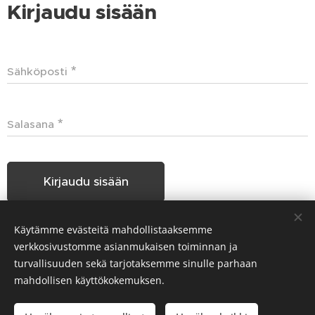
Kirjaudu sisään
Sähköposti
Salasana
Kirjaudu sisään
Käytämme evästeitä mahdollistaaksemme
Unohditko salasanasi?
verkkosivustomme asianmukaisen toiminnan ja
turvallisuuden sekä tarjotaksemme sinulle parhaan
mahdollisen käyttökokemuksen.
Hakunilan Seudun Koiraharrastajat HSKH ry