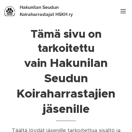
Hakunilan Seudun
Koiraharrastajat HSKH ry
Tämä sivu on
tarkoitettu
Hakunilan
vain
Seudun
Koiraharrastajien
jäsenille
Täältä löydät jäsenille tarkoitettua sisältö ja