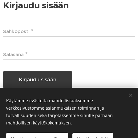
Kirjaudu sisään
Sähköposti
Salasana
Kirjaudu sisään
Käytämme evästeitä mahdollistaaksemme
Unohditko salasanasi?
verkkosivustomme asianmukaisen toiminnan ja
turvallisuuden sekä tarjotaksemme sinulle parhaan
mahdollisen käyttökokemuksen.
Hakunilan Seudun Koiraharrastajat HSKH ry