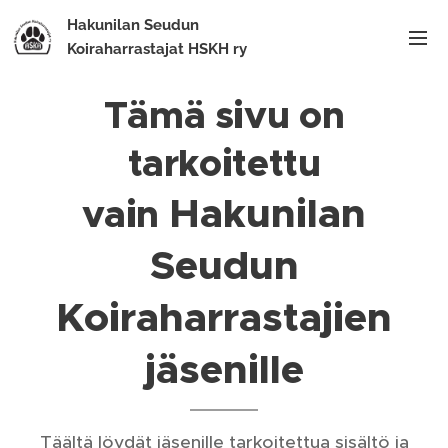
Hakunilan Seudun
Koiraharrastajat HSKH ry
Tämä sivu on
tarkoitettu
Hakunilan
vain
Seudun
Koiraharrastajien
jäsenille
Täältä löydät jäsenille tarkoitettua sisältö ja