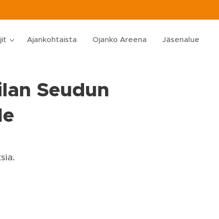
jit
Ajankohtaista
Ojanko Areena
Jäsenalue
ilan Seudun
le
sia.