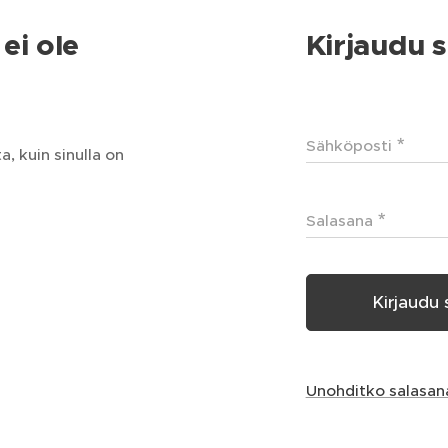
ei ole
Kirjaudu s
Sähköposti
, kuin sinulla on
Salasana
Kirjaudu 
Unohditko salasan