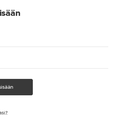
isään
sisään
asi?