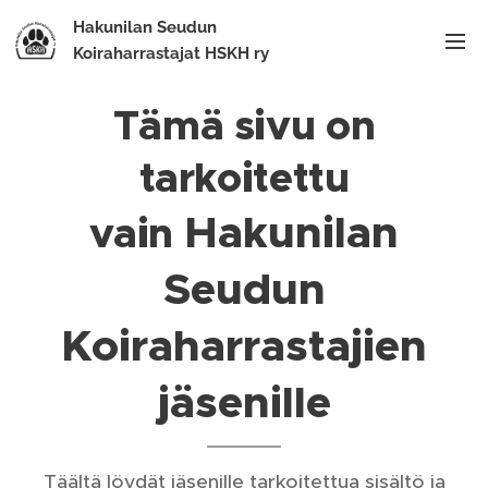
Hakunilan Seudun
Koiraharrastajat HSKH ry
Tämä sivu on
tarkoitettu
Hakunilan
vain
Seudun
Koiraharrastajien
jäsenille
Täältä löydät jäsenille tarkoitettua sisältö ja