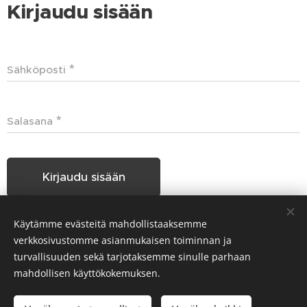
Kirjaudu sisään
Sähköposti
Salasana
Kirjaudu sisään
Käytämme evästeitä mahdollistaaksemme
Unohditko salasanasi?
verkkosivustomme asianmukaisen toiminnan ja
turvallisuuden sekä tarjotaksemme sinulle parhaan
mahdollisen käyttökokemuksen.
Hakunilan Seudun Koiraharrastajat HSKH ry