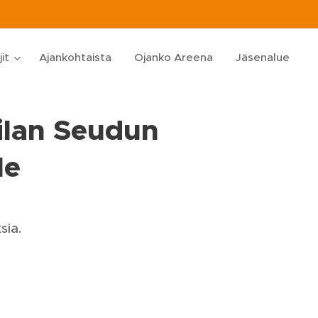
jit
Ajankohtaista
Ojanko Areena
Jäsenalue
ilan Seudun
le
sia.