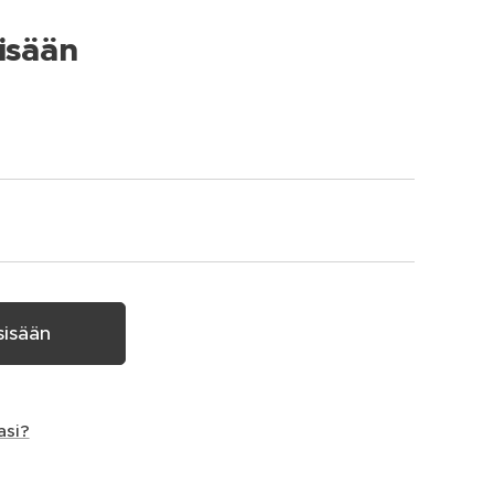
isään
sisään
asi?