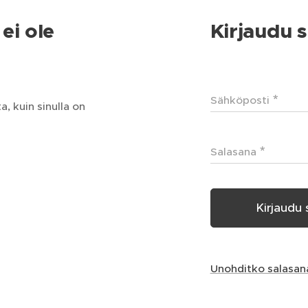
ei ole
Kirjaudu s
Sähköposti
, kuin sinulla on
Salasana
Kirjaudu 
Unohditko salasan