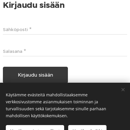
Kirjaudu sisään
Sähköposti
Salasana
Kirjaudu sisään
Käytämme evästeitä mahdollistaaksemme
Unohditko salasanasi?
verkkosivustomme asianmukaisen toiminnan ja
turvallisuuden sekä tarjotaksemme sinulle parhaan
mahdollisen käyttökokemuksen.
Hakunilan Seudun Koiraharrastajat HSKH ry