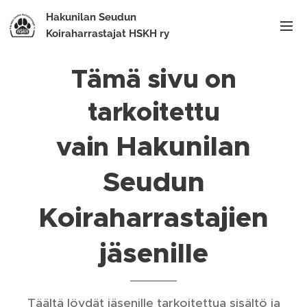
Hakunilan Seudun
Koiraharrastajat HSKH ry
Tämä sivu on
tarkoitettu
Hakunilan
vain
Seudun
Koiraharrastajien
jäsenille
Täältä löydät jäsenille tarkoitettua sisältö ja