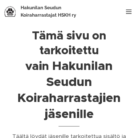
Hakunilan Seudun
Koiraharrastajat HSKH ry
Tämä sivu on
tarkoitettu
Hakunilan
vain
Seudun
Koiraharrastajien
jäsenille
Täältä löydät jäsenille tarkoitettua sisältö ja