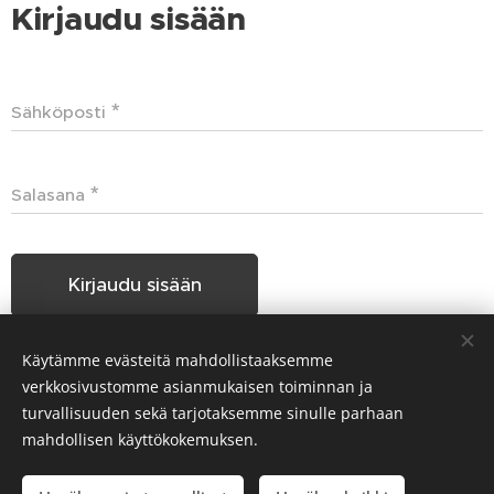
Kirjaudu sisään
Sähköposti
Salasana
Kirjaudu sisään
Käytämme evästeitä mahdollistaaksemme
Unohditko salasanasi?
verkkosivustomme asianmukaisen toiminnan ja
turvallisuuden sekä tarjotaksemme sinulle parhaan
mahdollisen käyttökokemuksen.
Hakunilan Seudun Koiraharrastajat HSKH ry