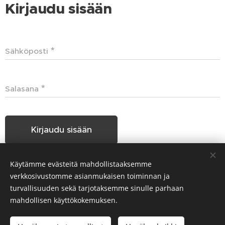
Kirjaudu sisään
Sähköposti
Salasana
Kirjaudu sisään
Käytämme evästeitä mahdollistaaksemme
Unohditko salasanasi?
verkkosivustomme asianmukaisen toiminnan ja
turvallisuuden sekä tarjotaksemme sinulle parhaan
mahdollisen käyttökokemuksen.
Hakunilan Seudun Koiraharrastajat HSKH ry