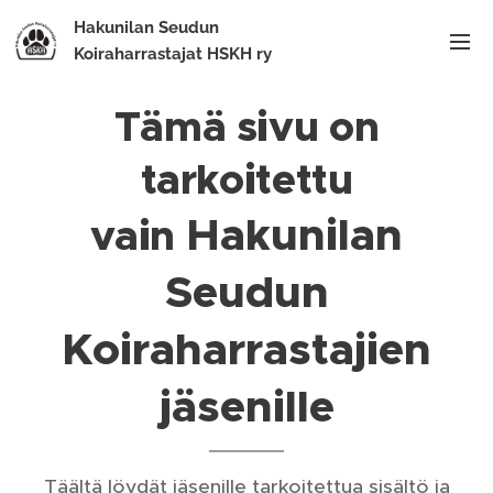
Hakunilan Seudun
Koiraharrastajat HSKH ry
Tämä sivu on
tarkoitettu
Hakunilan
vain
Seudun
Koiraharrastajien
jäsenille
Täältä löydät jäsenille tarkoitettua sisältö ja