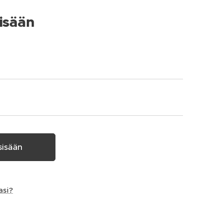
isään
sisään
asi?