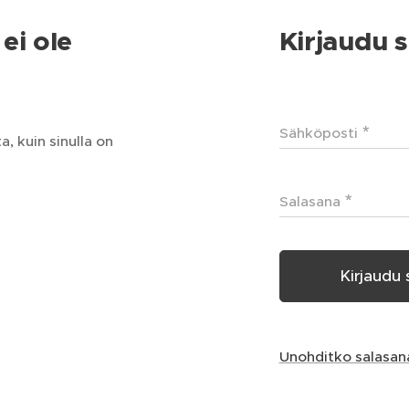
ei ole
Kirjaudu s
Sähköposti
, kuin sinulla on
Salasana
Kirjaudu 
Unohditko salasan