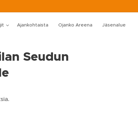
jit
Ajankohtaista
Ojanko Areena
Jäsenalue
ilan Seudun
le
sia.