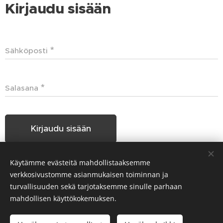
Kirjaudu sisään
Sähköposti
Salasana
Kirjaudu sisään
Käytämme evästeitä mahdollistaaksemme
Unohditko salasanasi?
verkkosivustomme asianmukaisen toiminnan ja
turvallisuuden sekä tarjotaksemme sinulle parhaan
mahdollisen käyttökokemuksen.
Hakunilan Seudun Koiraharrastajat HSKH ry