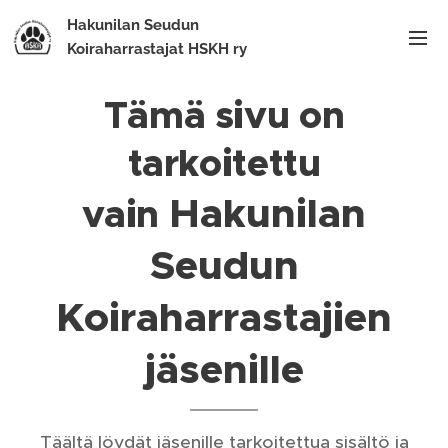
Hakunilan Seudun
Koiraharrastajat HSKH ry
Tämä sivu on
tarkoitettu
Hakunilan
vain
Seudun
Koiraharrastajien
jäsenille
Täältä löydät jäsenille tarkoitettua sisältö ja