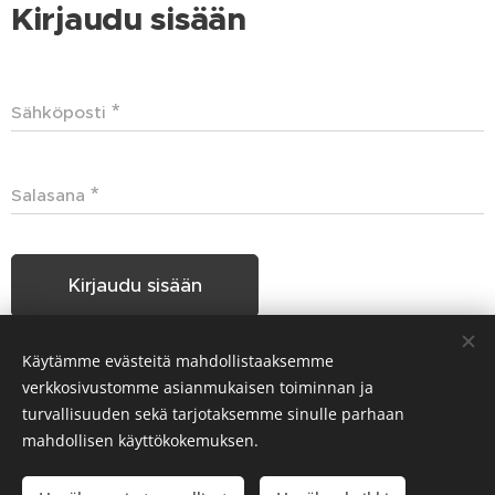
Kirjaudu sisään
Sähköposti
Salasana
Kirjaudu sisään
Käytämme evästeitä mahdollistaaksemme
Unohditko salasanasi?
verkkosivustomme asianmukaisen toiminnan ja
turvallisuuden sekä tarjotaksemme sinulle parhaan
mahdollisen käyttökokemuksen.
Hakunilan Seudun Koiraharrastajat HSKH ry