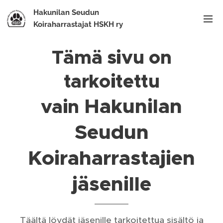
Hakunilan Seudun
Koiraharrastajat HSKH ry
Tämä sivu on
tarkoitettu
Hakunilan
vain
Seudun
Koiraharrastajien
jäsenille
Täältä löydät jäsenille tarkoitettua sisältö ja