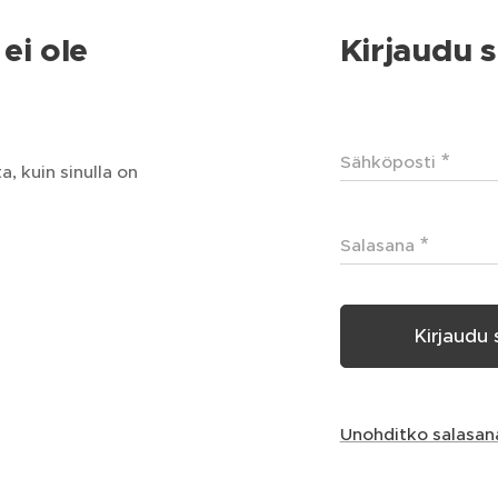
ei ole
Kirjaudu s
Sähköposti
, kuin sinulla on
Salasana
Kirjaudu 
Unohditko salasan