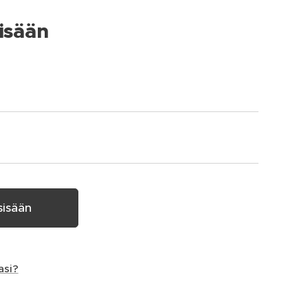
isään
sisään
asi?