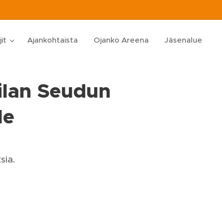
jit
Ajankohtaista
Ojanko Areena
Jäsenalue
ilan Seudun
le
sia.