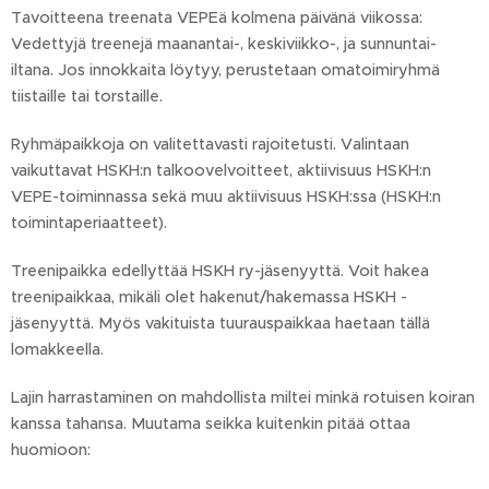
Tavoitteena treenata VEPEä kolmena päivänä viikossa:
Vedettyjä treenejä maanantai-, keskiviikko-, ja sunnuntai-
iltana. Jos innokkaita löytyy, perustetaan omatoimiryhmä
tiistaille tai torstaille.
Ryhmäpaikkoja on valitettavasti rajoitetusti. Valintaan
vaikuttavat HSKH:n talkoovelvoitteet, aktiivisuus HSKH:n
VEPE-toiminnassa sekä muu aktiivisuus HSKH:ssa (HSKH:n
toimintaperiaatteet).
Treenipaikka edellyttää HSKH ry-jäsenyyttä. Voit hakea
treenipaikkaa, mikäli olet hakenut/hakemassa HSKH -
jäsenyyttä. Myös vakituista tuurauspaikkaa haetaan tällä
lomakkeella.
Lajin harrastaminen on mahdollista miltei minkä rotuisen koiran
kanssa tahansa. Muutama seikka kuitenkin pitää ottaa
huomioon: