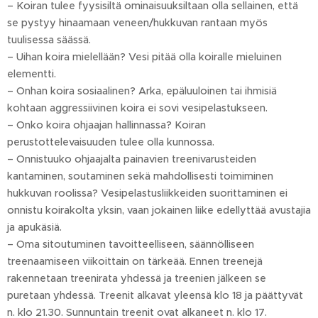
– Koiran tulee fyysisiltä ominaisuuksiltaan olla sellainen, että
se pystyy hinaamaan veneen/hukkuvan rantaan myös
tuulisessa säässä.
– Uihan koira mielellään? Vesi pitää olla koiralle mieluinen
elementti.
– Onhan koira sosiaalinen? Arka, epäluuloinen tai ihmisiä
kohtaan aggressiivinen koira ei sovi vesipelastukseen.
– Onko koira ohjaajan hallinnassa? Koiran
perustottelevaisuuden tulee olla kunnossa.
– Onnistuuko ohjaajalta painavien treenivarusteiden
kantaminen, soutaminen sekä mahdollisesti toimiminen
hukkuvan roolissa? Vesipelastusliikkeiden suorittaminen ei
onnistu koirakolta yksin, vaan jokainen liike edellyttää avustajia
ja apukäsiä.
– Oma sitoutuminen tavoitteelliseen, säännölliseen
treenaamiseen viikoittain on tärkeää. Ennen treenejä
rakennetaan treenirata yhdessä ja treenien jälkeen se
puretaan yhdessä. Treenit alkavat yleensä klo 18 ja päättyvät
n. klo 21.30. Sunnuntain treenit ovat alkaneet n. klo 17.