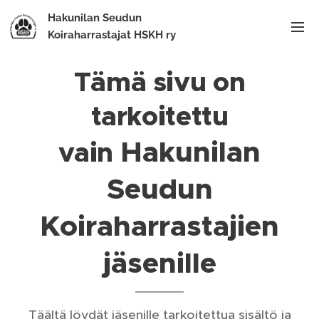
Hakunilan Seudun
Koiraharrastajat HSKH ry
Tämä sivu on
tarkoitettu
Hakunilan
vain
Seudun
Koiraharrastajien
jäsenille
Täältä löydät jäsenille tarkoitettua sisältö ja