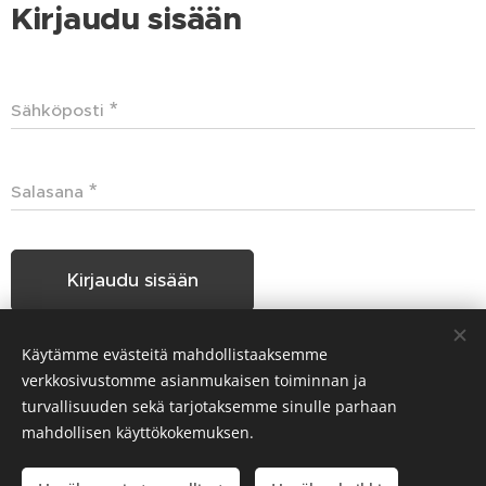
Kirjaudu sisään
Sähköposti
Salasana
Kirjaudu sisään
Käytämme evästeitä mahdollistaaksemme
Unohditko salasanasi?
verkkosivustomme asianmukaisen toiminnan ja
turvallisuuden sekä tarjotaksemme sinulle parhaan
mahdollisen käyttökokemuksen.
Hakunilan Seudun Koiraharrastajat HSKH ry