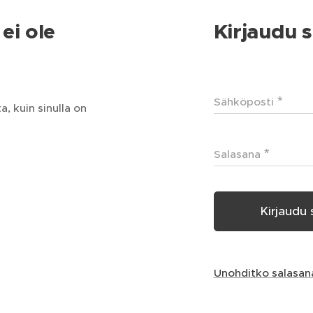
ei ole
Kirjaudu s
Sähköposti
, kuin sinulla on
Salasana
Kirjaudu 
Unohditko salasan