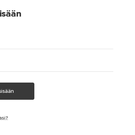
isään
sisään
asi?