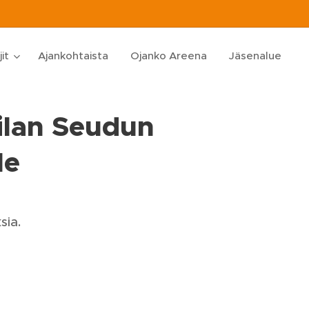
jit
Ajankohtaista
Ojanko Areena
Jäsenalue
ilan Seudun
le
sia.