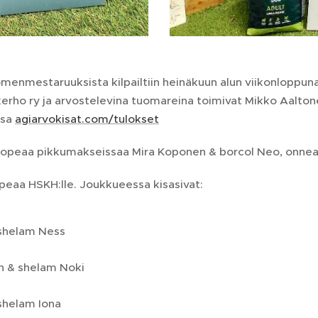
omenmestaruuksista kilpailtiin heinäkuun alun viikonloppuna
akerho ry ja arvostelevina tuomareina toimivat Mikko Aalto
ssa
agiarvokisat.com/tulokset
hopeaa pikkumakseissaa Mira Koponen & borcol Neo, onnea
eaa HSKH:lle. Joukkueessa kisasivat:
shelam Ness
n & shelam Noki
shelam Iona