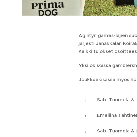
Agilityn games-lajien su
järjesti Janakkalan Koir
Kaikki tulokset osoittee
Yksilökisoissa gamblers
Joukkuekisassa myös hop
Satu Tuomela & 
Emeliina Tähtine
Satu Tuomela & 