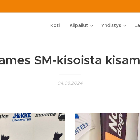
Koti
Kilpailut
Yhdistys
La
games SM-kisoista kisa
04.08.2024