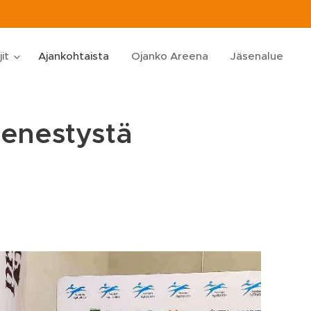
jit
Ajankohtaista
Ojanko Areena
Jäsenalue
menestystä