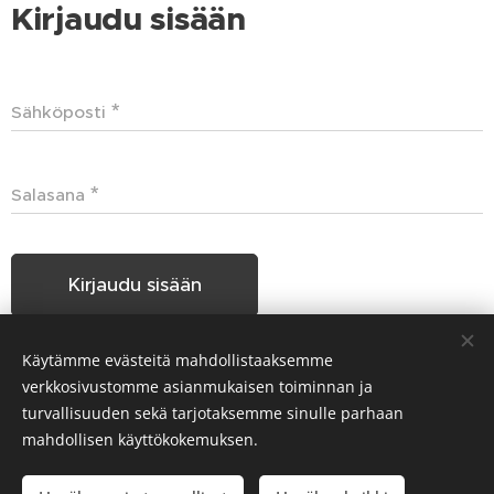
Kirjaudu sisään
Sähköposti
Salasana
Kirjaudu sisään
Käytämme evästeitä mahdollistaaksemme
Unohditko salasanasi?
verkkosivustomme asianmukaisen toiminnan ja
turvallisuuden sekä tarjotaksemme sinulle parhaan
mahdollisen käyttökokemuksen.
Hakunilan Seudun Koiraharrastajat HSKH ry