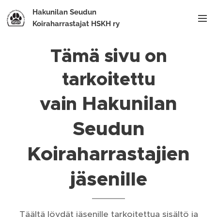
Hakunilan Seudun
Koiraharrastajat HSKH ry
Tämä sivu on
tarkoitettu
Hakunilan
vain
Seudun
Koiraharrastajien
jäsenille
Täältä löydät jäsenille tarkoitettua sisältö ja