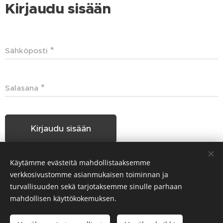
Kirjaudu sisään
Sähköposti
Salasana
Kirjaudu sisään
Käytämme evästeitä mahdollistaaksemme
Unohditko salasanasi?
verkkosivustomme asianmukaisen toiminnan ja
turvallisuuden sekä tarjotaksemme sinulle parhaan
mahdollisen käyttökokemuksen.
Hakunilan Seudun Koiraharrastajat HSKH ry